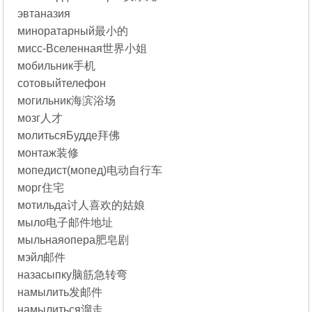
эвтаназия
миноратарный最小的
мисс-Вселенная世界小姐
мобильник手机
сотовыйтелефон
могильник海滨浴场
мозг人才
молитьсяБудде拜佛
монтаж装修
мопедист(мопед)电动自行车
морг住宅
мотильда讨人喜欢的姑娘
мыло电子邮件地址
мыльнаяопера肥皂剧
мэйл邮件
назасыпку脑筋急转弯
намылить发邮件
намылиться溜走