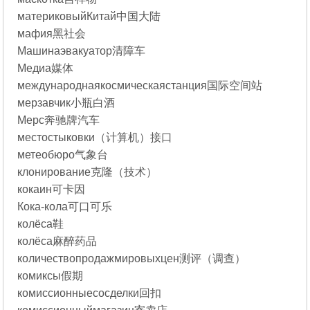
материковыйКитай中国大陆
мафия黑社会
Машинаэвакуатор清障车
Медиа媒体
международнаякосмическаястанция国际空间站
мерзавчик小瓶白酒
Мерс奔驰牌汽车
местостыковки（计算机）接口
метеобюро气象台
клонирование克隆（技术）
кокаин可卡因
Кока-кола可口可乐
колёса鞋
колёса麻醉药品
количествопродажмировыхцен测评（调查）
комиксы假期
комиссионныесосделки回扣