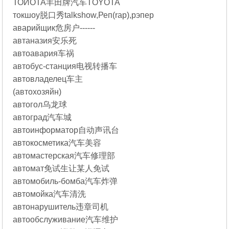
ТОЙОТА丰田牌汽车TOYOTA
токшоу脱口秀talkshow,Реп(rap),рэпер
аварийщик危房户------
автаназия安乐死
автоавария车祸
автобус-станция电视转播车
автовладелец车主
(автохозяйн)
автогол乌龙球
автоград汽车城
автоинформатор自动声讯台
автокосметика汽车美容
автомастерская汽车修理部
автомат免试生让某人免试
автомобиль-бомба汽车炸弹
автомойка汽车清洗
автонарушитель违章司机
автообслуживание汽车维护