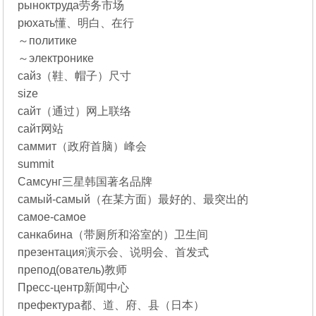
рыноктруда劳务市场
рюхать懂、明白、在行
～политике
～электронике
сайз（鞋、帽子）尺寸
size
сайт（通过）网上联络
сайт网站
саммит（政府首脑）峰会
summit
Самсунг三星韩国著名品牌
самый-самый（在某方面）最好的、最突出的
самое-самое
санкабина（带厕所和浴室的）卫生间
презентация演示会、说明会、首发式
препод(ователь)教师
Пресс-центр新闻中心
префектура都、道、府、县（日本）