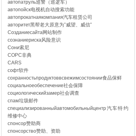
автопатруль巡警（巡逻车）
автопойск电视机自动搜索功能
автопрокатнаякомпания汽车租赁公司
авторитет黑帮老大原意为"威望、威信"
Созданиесайта网站制作
сознаниериска风险意识
Сони索尼
СОРС非典
CARS
софт软件
сохранностьпродуктоввсвежимсостоянии食品保鲜
социальноеобеспечение社会保障
социологическийзамер社会调查
спам垃圾邮件
специализированныйавтомобильныйцентр汽车特约
维修中心
спонсор赞助商
спонсорство赞助、资助