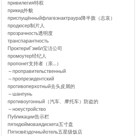
привилегия特权
прикид外貌
приспущённыйфлагвзнактраура降半旗（志哀）
продюсер制片人
прозрачность透明度
транспарантность
ПроктериГэмбл宝洁公司
промоутер经纪人
пропонет支持者（亲...）
～проправительственный
～пропрезидентский
противоперхотный去头皮屑的
～шанпунь
противоугонный（汽车、摩托车）防盗的
～ноеустройство
Публикации告示栏
пятидюймоваядискета五寸盘
Пятизвёздочныйотель五星级饭店