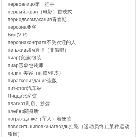
первоелицо第一把手
первыйэкран（电影）首映式
периодвозмужания青春期
персона要客
Вип(VIP)
персонаконграта不受欢迎的人
петьживьём真唱（非假唱）
пиар(竞选)包装
пиар形象包装师
пилинг美容（面膜/植皮）
пираткоеиздание盗版
пит-стоп汽车站
Пицца比萨饼
плагиат剽窃、抄袭
плейер随身听
погражданке（军人）着便装
повеситьшиповкинагвоздь挂靴（运动员终止某种运动
项目）