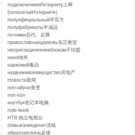
подключениекИнтернету上网
(полазатьвИнтернете)
полуофициальный半官方
полуфабрикаты半成品
потомки后代、后裔
православнаяцерковь东正教堂
неприсоединениекблокам不结盟
нано纳米
наркомий毒品
недвижимоеимущество房地产
Новости新闻
нон-айрон免烫
non-iron
ноутбук笔记本电脑
note-book
НТВ.独立电视台
обмываниеденег洗钱
обратнаясвязь反馈