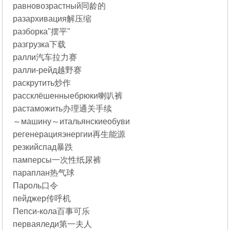
равновозрастный同龄的
разархивация解压缩
разборка"摆平"
разгрузка下载
ралли汽车拉力赛
ралли-рейд越野赛
раскрутить炒作
рассклёшенныебрюки喇叭裤
растаможить办理通关手续
～машину～итальянскиеобуви
регенерацияэнергии再生能源
резкийспад暴跌
памперсы一次性纸尿裤
параплан热气球
Пароль口令
пейджер传呼机
Пепси-кола百事可乐
перваяледи第一夫人