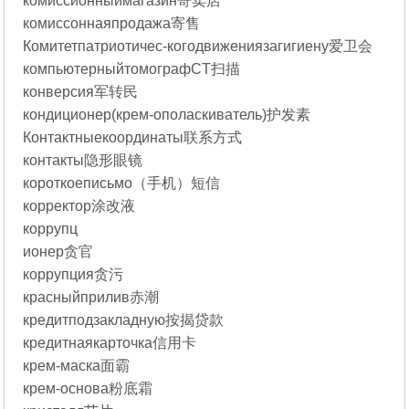
комиссионныймагазин寄卖店
комиссоннаяпродажа寄售
Комитетпатриотичес-когодвижениязагигиену爱卫会
компьютерныйтомографCT扫描
конверсия军转民
кондиционер(крем-ополаскиватель)护发素
Контактныекоординаты联系方式
контакты隐形眼镜
короткоеписьмо（手机）短信
корректор涂改液
коррупц
ионер贪官
коррупция贪污
красныйприлив赤潮
кредитподзакладную按揭贷款
кредитнаякарточка信用卡
крем-маска面霸
крем-основа粉底霜