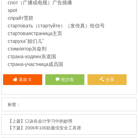
спот（广播或电视）广告插播
spot
спрайт雪碧
стартовать（стартуйте）（发传真）给信号
стартоваястраница主页
старуха"姐们儿"
стимлятор兴奋剂
страна-ходяин东道国
страна-участница成员国
喜欢
0
抢沙发
分享
标签：
【上篇】
口诀在会计学习中的妙用
【下篇】
2006年100款最佳安全工具谱