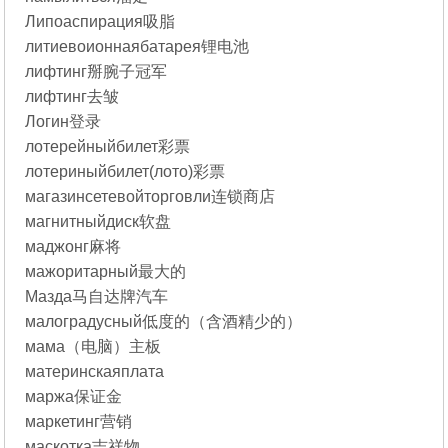
Липоаспирация吸脂
литиевоионнаябатарея锂电池
лифтинг掰腕子冠军
лифтинг去皱
Логин登录
лотерейныйбилет彩票
лотериныйбилет(лото)彩票
магазинсетевойторговли连锁商店
магнитныйдиск软盘
маджонг麻将
мажоритарный最大的
Мазда马自达牌汽车
малоградусный低度的（含酒精少的）
мама（电脑）主板
материнскаяплата
маржа保证金
маркетинг营销
маскотка吉祥物