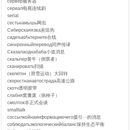
сервер服务器
сериал电视连续剧
serial
сестьнамышь网虫
Сибирскаяязва炭疽热
сидетьвИнтернете在线
синхронныйперевод同声传译
Сказалаоднабаба小道消息
скальпер黄牛（倒票者）
сканировать扫描
скелетон（滑雪运动）大回转
скоростнаяавтострада高速公路
скотч透明胶带
слабня窝囊废（病秧子）
смолток非正式会谈
smalltalk
соссылкойнаинформациючего援引···的消息
соблюдатьэкологическийбаланс保持生态平衡