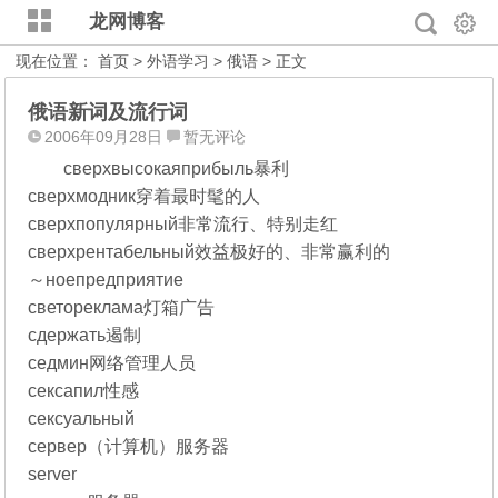
龙网博客
现在位置：
首页
>
外语学习
>
俄语
> 正文
俄语新词及流行词
2006年09月28日
暂无评论
сверхвысокаяприбыль暴利
сверхмодник穿着最时髦的人
сверхпопулярный非常流行、特别走红
сверхрентабельный效益极好的、非常赢利的
～ноепредприятие
светореклама灯箱广告
сдержать遏制
седмин网络管理人员
сексапил性感
сексуальный
сервер（计算机）服务器
server