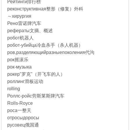
Рейтинги排行榜
реконструктивная整形（修复）外科
～хирургия
Рено雷诺牌汽车
рефераты文摘、概述
робот机器人
робот-убийца冷血杀手（杀人机器）
ров,разделяющийразныепоколения代沟
рок摇滚乐
рок-музыка
рокер"罗克"（开飞车的人）
роллинг滑板运动
rolling
Роллс-ройс劳斯莱斯牌汽车
Rolls-Royce
роса一整天
отросыдоросы
русовец俄国通