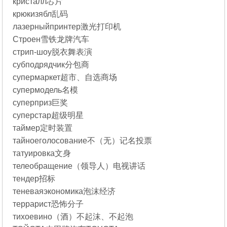
кристалл芯片
крюкизябл乱码
лазерныйпринтер激光打印机
Строен雪铁龙牌汽车
стрип-шоу脱衣舞表演
субподрядчик分包商
супермаркет超市、自选商场
супермодель名模
суперприз巨奖
суперстар超级明星
таймер定时装置
тайноеголосование不（无）记名投票
татуировка文身
телеобращение（领导人）电视讲话
тендер招标
теневаяэкономика泡沫经济
террарист恐怖分子
тихоевино（酒）不起沫、不起泡