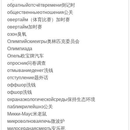
обратныйотсчётвремени倒记时
общественныеотношения公关
овертайм（体育比赛）加时赛
овертайм加时赛
озон臭氧
Олимпийскиеигры奥林匹克委员会
Олимпиада
Опель欧宝牌汽车
опросник问卷调查
отмываниеденег洗钱
отступление题外话
оффшор洗钱
офшор洗钱
охранаэкологическойсреды保持生态环境
пабликрилейшнз公关
Микки-Маус米老鼠
микроволноваяпечь微波炉
милосерднаясмерть安乐死