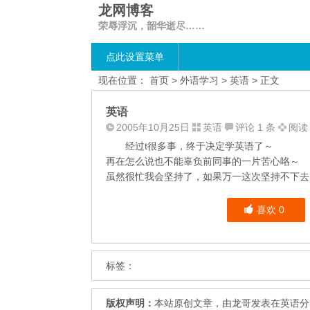
龙网博客
荣辱浮沉，韶华逝尽……
点此设置菜单
现在位置：
首页
>
外语学习
>
英语
> 正文
英语
2005年10月25日
英语
评论 1 条
阅读 
经过t很多事，终于决定学英语了～
再在怎么说也不能辜负前同事的一片苦心咯～
虽然很忙我会坚持了，如果万一这次坚持不下去
喜欢
0
标签：
版权声明：
本站原创文章，由
龙哥
发表在
英语
分