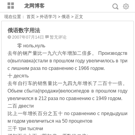
龙网博客
现在位置：
首页
>
外语学习
>
俄语
> 正文
俄语数字用法
2007年07月14日
暂无评论
零 ноль,нуль
去年的钢产量比一九六六年增加二倍多。 Производств
о(выплавка)стали в прошлом году увеличилось в три
с лишним раза по сравнению с 1966 годом.
十 десять
去年自行车的销售量比一九四九年增长了二百十一倍。
Объем сбыта(продажи)велосипедов в прошлом году
увеличился в 212 раза по сравнению с 1949 годом.
二百 двести
比上一年增长百分之五十 по сравнению с предыдуши
м годом увеличиться на 50 процентов
三千 три тысячи