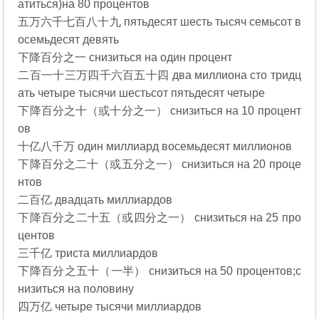
атиться)на 80 процентов
五万六千七百八十九 пятьдесят шесть тысяч семьсот в
осемьдесят девять
下降百分之一 снизиться на один процент
二百一十三万四千六百五十四 два миллиона сто тридц
ать четыре тысячи шестьсот пятьдесят четыре
下降百分之十（或十分之一） снизиться на 10 процент
ов
十亿八千万 один миллиард восемьдесят миллионов
下降百分之二十（或五分之一） снизиться на 20 проце
нтов
二百亿 двадцать миллиардов
下降百分之二十五（或四分之一） снизиться на 25 про
центов
三千亿 триста миллиардов
下降百分之五十（一半） снизиться на 50 процентов;с
низиться на половину
四万亿 четыре тысячи миллиардов