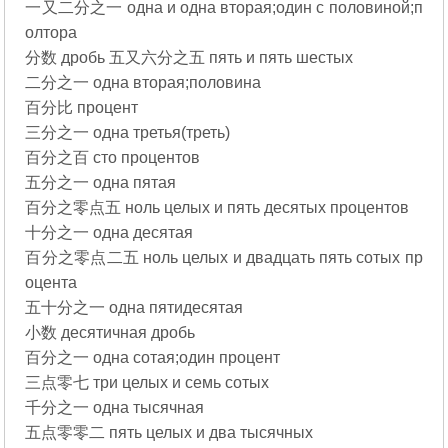
一又二分之一 одна и одна вторая;один с половиной;п
олтора
分数 дробь 五又六分之五 пять и пять шестых
二分之一 одна вторая;половина
百分比 процент
三分之一 одна третья(треть)
百分之百 сто процентов
五分之一 одна пятая
百分之零点五 ноль целых и пять десятых процентов
十分之一 одна десятая
百分之零点二五 ноль целых и двадцать пять сотых пр
оцента
五十分之一 одна пятидесятая
小数 десятичная дробь
百分之一 одна сотая;один процент
三点零七 три целых и семь сотых
千分之一 одна тысячная
五点零零二 пять целых и два тысячных