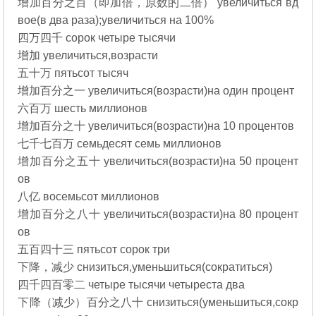
增加百分之百（即加倍，原数的二倍） увеличиться вд
вое(в два раза);увеличиться на 100%
四万四千 сорок четыре тысячи
增加 увеличиться,возрасти
五十万 пятьсот тысяч
增加百分之一 увеличиться(возрасти)на один процент
六百万 шесть миллионов
增加百分之十 увеличиться(возрасти)на 10 процентов
七千七百万 семьдесят семь миллионов
增加百分之五十 увеличиться(возрасти)на 50 процент
ов
八亿 восемьсот миллионов
增加百分之八十 увеличиться(возрасти)на 80 процент
ов
五百四十三 пятьсот сорок три
下降，减少 снизиться,уменьшиться(сократиться)
四千四百零二 четыре тысячи четыреста два
下降（减少）百分之八十 снизиться(уменьшиться,сокр