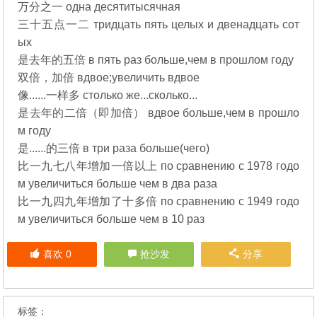
万分之一 одна десятитысячная
三十五点一二 тридцать пять целых и двенадцать сот
ых
是去年的五倍 в пять раз больше,чем в прошлом году
双倍，加倍 вдвое;увеличить вдвое
像......一样多 столько же...сколько...
是去年的二倍（即加倍） вдвое больше,чем в прошло
м году
是......的三倍 в три раза больше(чего)
比一九七八年增加一倍以上 по сравнению с 1978 годо
м увеличиться больше чем в два раза
比一九四九年增加了十多倍 по сравнению с 1949 годо
м увеличиться больше чем в 10 раз
喜欢
0
抢沙发
分享
标签：