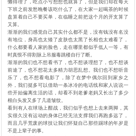
懒得理了，吃点小亏想想也就算了，但是我们却在每天
下班之前发愁晚餐该吃什么了，在大家一起喝茶的时候
盘算着自己不要买单，在临睡之前把这个月的开支算了
又算。
渐渐的我们感觉自己其实什么都不是，没有钱没有名没
有地位，身高也太矮了皮肤也太黑了长相也太难看了，
什么都要看人家的脸色，走在哪里都似乎低人一等，有
时真恨不得割脉上吊服毒跳楼自行了断。
渐渐的我们也不想看书了，也不想谈理想了，也不想谈
前途了，也不想花太多精力胡思乱想。我们也不想听音
乐了，也不想看电影了，除了在梦中偶尔回到家乡之
外，我们挺多可以借助一条冰冷的电话线和家人说说一
些开始偏离生活的话，却看不到老爹老妈又长出了多少
根白头发又多了几道皱纹。
看到有人在球场上酣战，我们似乎也想上去来两脚，其
实很久没有运动的身体已经无法支撑我们再跑多远了，
而且几乎荒废的球技让我们怀疑自己那些踢球的年岁是
不是上辈子的事。