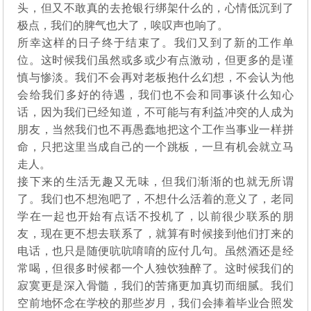
头，但又不敢真的去抢银行绑架什么的，心情低沉到了
极点，我们的脾气也大了，唉叹声也响了。
所幸这样的日子终于结束了。我们又到了新的工作单
位。这时候我们虽然或多或少有点激动，但更多的是谨
慎与惨淡。我们不会再对老板抱什么幻想，不会认为他
会给我们多好的待遇，我们也不会和同事谈什么知心
话，因为我们已经知道，不可能与有利益冲突的人成为
朋友，当然我们也不再愚蠢地把这个工作当事业一样拼
命，只把这里当成自己的一个跳板，一旦有机会就立马
走人。
接下来的生活无趣又无味，但我们渐渐的也就无所谓
了。我们也不想泡吧了，不想什么活着的意义了，老同
学在一起也开始有点话不投机了，以前很少联系的朋
友，现在更不想去联系了，就算有时候接到他们打来的
电话，也只是随便吭吭唷唷的应付几句。虽然酒还是经
常喝，但很多时候都一个人独饮独醉了。这时候我们的
寂寞更是深入骨髓，我们的苦痛更加真切而细腻。我们
空前地怀念在学校的那些岁月，我们会捧着毕业合照发