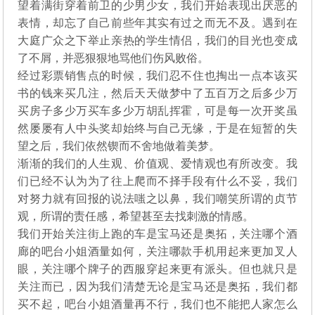
望着满街穿着前卫的少男少女，我们开始表现出厌恶的
表情，却忘了自己前些年其实有过之而无不及。遇到在
大庭广众之下举止亲热的学生情侣，我们的目光也变成
了不屑，并恶狠狠地骂他们伤风败俗。
经过彩票销售点的时候，我们忍不住也掏出一点本该买
书的钱来买几注，然后天天做梦中了五百万之后多少万
买房子多少万买车多少万胡乱挥霍，可是每一次开奖虽
然屡屡有人中头奖却始终与自己无缘，于是在短暂的失
望之后，我们依然锲而不舍地做着美梦。
渐渐的我们的人生观、价值观、爱情观也有所改变。我
们已经不认为为了往上爬而不择手段有什么不妥，我们
对努力就有回报的说法嗤之以鼻，我们嘲笑所谓的贞节
观，所谓的责任感，希望甚至去找刺激的情感。
我们开始关注街上跑的车是宝马还是奥拓，关注哪个酒
廊的吧台小姐酒量如何，关注哪款手机用起来更加叉人
眼，关注哪个牌子的西服穿起来更有派头。但也就只是
关注而已，因为我们清楚无论是宝马还是奥拓，我们都
买不起，吧台小姐酒量再不行，我们也不能把人家怎么