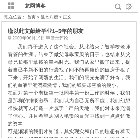
龙网博客
现在位置：
首页
>
乱七八糟
> 正文
谨以此文献给毕业1–5年的朋友
2009年06月19日
暂无评论
我们终于进入了这个社会。从此结束了被学校老师
看管的生涯，结束了做父母乖宝贝的日子，也结束从父
母兄长那里拿钱的幸福时光。我们从家里搬了出来，提
着自己半新不旧的行囊找了间不能再廉价的破房子租了
下来，开始了闯荡的生活。我们的眼光充满了好奇，我
们的血液里流淌着激情，我们的钱夹却空前的瘦小。
在面对第一个老板第一批同事第一份工作的时候，我们
是那样的慷慨激昂，我们认为自己无所不能，我们幻想
很快就可以打造一片属于自己的天地，我们对未来充满
了信心。并且希望从别人艳羡的目光中找到一点点骄傲
的资本。
可是渐渐的我们才知道，其实现实和自己的理想有着天