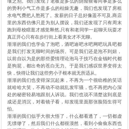
壤之别。我们发现了老板是多么的阴险狠毒同事是多么
的势利小气工作是多么的枯燥无趣，我们也发现了房租
水电气费把人愁死了。发薪的日子总好像遥不可及,商店
里的东西仿佛只是为别人摆设，我们还发现了只有周末
跑到母校瞎逛才感觉释然,只有和老同学一起聊天玩耍才
真正开心只有在步行街上看美女才不无聊。
渐渐的我们也学会了泡吧，酒吧迪吧水吧网吧玩具吧都
是我们打发无聊时间的场所。可是我们还是泡不到妞，
以前自以为是的那些爱情理论泡马子技巧在金钱时代都
是狗屁，都出奇的苍白无力。于是我们感叹世界变得太
快，快得让我们这些穷小子根本就无所适从。
渐渐的我们也变得深沉起来，不再为一个很幼稚的笑话
就哈哈大笑，不再动不动就乱发牢骚，也不再把内心深
处的秘密轻易地跟别人诉说。我们也说不清楚这到底是
成还是消沉，对着镜子看，却发现里面那张脸陌生得可
怕。
渐渐的我们似乎大彻大悟了，什么都看透了，一切都虚
无缥缈了，然后我们什么都很漠然，看到小偷偷东西也