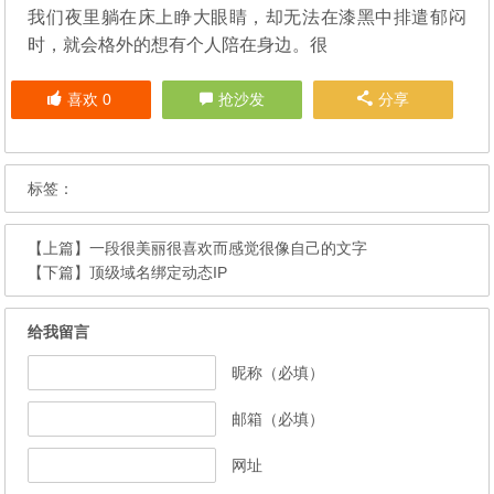
我们夜里躺在床上睁大眼睛，却无法在漆黑中排遣郁闷
时，就会格外的想有个人陪在身边。很
喜欢
0
抢沙发
分享
标签：
【上篇】
一段很美丽很喜欢而感觉很像自己的文字
【下篇】
顶级域名绑定动态IP
给我留言
昵称（必填）
邮箱（必填）
网址