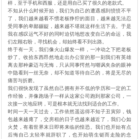
样，至于手机和西服，还是用自己买了很久的老款式。
不知从什么时候开始，我们为自己的遭遇感到愤愤不平
了，我们越来越看不惯老板狰狞的面目，越来越无法忍
受同事的卑鄙龌龊，越来越不堪就这样生活下去。于是
我在感叹运气不好的同时迫切地想改变自己的命运，我
们左顾右盼，寻找机会，却始终看不到出路。
终于有一天，我们像火山爆发一样，一冲动之下把老板
炒了。收拾东西昂然地走出办公室的那一刻我们有英雄
离去那种豪迈与无悔，只从同事愕然与嘲讽夹杂的眼神
中隐看到一丝无奈，却不知道等待自己的，将是无尽的
痛苦与折磨。
我们很快发现了虽然自己拥有并不低的学历和一定的工
作经验，并像跑场子一样从这家公司跑到那家公司，一
次接一次地应聘，可是根本就无法找到适合的工作。
时间一天一天过去，工作依然遥远得不知子丑寅卯，钱
包越来越瘪了，交房租的日子也越来越近了，我们心如
火焚，有着世界末日即将来临的惶恐。我们也开始有点
后悔自己太轻率就辞职了，也开始萌生铤而走险的念