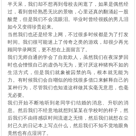
半天呆，我们却不想再到母校去闲逛了，如果是偶然经
过，看到曾经熟悉无比的景物，心里还真的翻涌起一股
酸楚，但是我们不会流眼泪。毕业时曾经很贱的男儿泪
如今又变得珍贵起来。
当然我们也还是经常上网，不过很多时候都是为了打发
时间。我们很可能迷上了传奇之类的游戏，却很少再光
顾同学录网页，更不想在上面留言了。
我们无师自通的学会了自欺欺人，虽然我们在夜深梦回
时也会憎恨自己的虚伪与无为，更讨厌这种猪狗不如的
生活方式，但是我们就象被囚禁的鸟，根本就无能为
力。有时候我们会自嘲似的给找很多借口来解释自己的
某种行为，尽管我们也知道这样做其实毫无意思，也毫
无必要。
我们开始不断地听到老同学们结婚的消息、升职的消
息。然后我们不经意地就想到某某在学校时的样子，然
后我们不由得感叹时间流逝之无情，然后我们就想在尘
封已久的日记本上写点什么，然后我们不知不觉地眼角
竟然也有点湿润了。