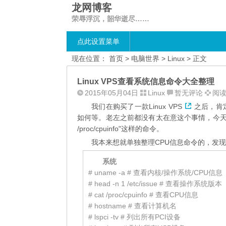
龙网博客
荣辱浮沉，韶华逝尽……
点此设置菜单
现在位置：
首页
>
电脑世界
>
Linux
> 正文
Linux VPS查看系统信息命令大全整理
2015年05月04日
Linux
暂无评论
阅读
我们在购买了一款
Linux VPS
之后，肯
如何等。老左之前都没有太在意这个事情，今天一个朋
/proc/cpuinfo"这样的命令。
我本来想就单独整理CPU信息命令的，发
系统
# uname -a # 查看内核/操作系统/CPU信息
# head -n 1 /etc/issue # 查看操作系统版本
# cat /proc/cpuinfo # 查看CPU信息
# hostname # 查看计算机名
# lspci -tv # 列出所有PCI设备