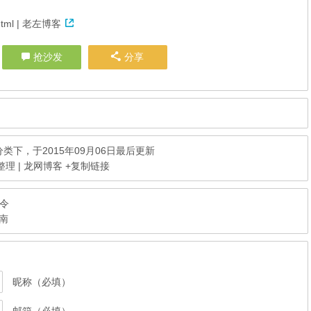
6.html | 老左博客
抢沙发
分享
分类下，于2015年09月06日最后更新
整理 | 龙网博客
+复制链接
命令
南
昵称（必填）