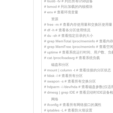
# lsusb -tv # 列出所有USB设备
# lsmod # 列出加载的内核模块
# env # 查看环境变量
资源
# free -m # 查看内存使用量和交换区使用量
# df -h # 查看各分区使用情况
# du -sh # 查看指定目录的大小
# grep MemTotal /proc/meminfo # 查看
# grep MemFree /proc/meminfo # 查
# uptime # 查看系统运行时间、用户数、负
# cat /proc/loadavg # 查看系统负载
磁盘和分区
# mount | column -t # 查看挂接的分区状态
# fdisk -l # 查看所有分区
# swapon -s # 查看所有交换分区
# hdparm -i /dev/hda # 查看磁盘参数(仅
# dmesg | grep IDE # 查看启动时IDE设
网络
# ifconfig # 查看所有网络接口的属性
# iptables -L # 查看防火墙设置