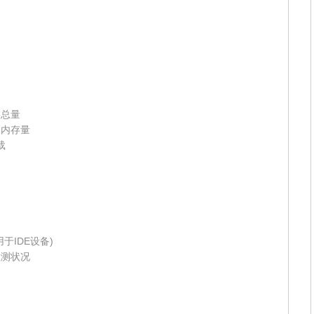
内存总量
看空闲内存量
载
适用于IDE设备)
备检测状况