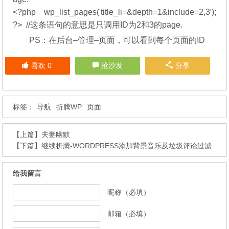
<?php wp_list_pages('title_li=&depth=1&include=2,3′);
?> //这条语句的意思是只调用ID为2和3的page.
PS：在后台–管理–页面，可以看到每个页面的ID
喜欢
0
抢沙发
分享
标签：
导航
折腾WP
页面
【上篇】
夫妻幽默
【下篇】
继续折腾-WORDPRESS添加背景音乐及垃圾评论过滤
给我留言
昵称（必填）
邮箱（必填）