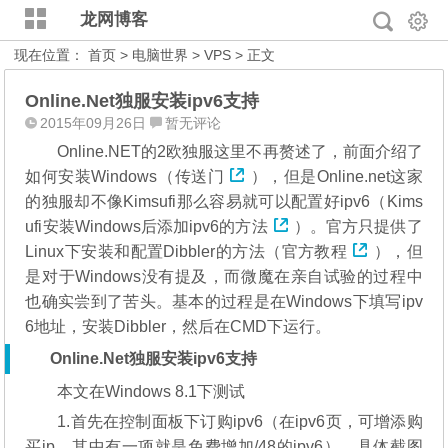
龙网博客
现在位置：
首页
>
电脑世界
>
VPS
> 正文
Online.Net独服安装ipv6支持
2015年09月26日
暂无评论
Online.NET的2欧独服这里不再赘述了，前面介绍了
如何安装Windows（
传送门
），但是Online.net这家
的独服却不像Kimsufi那么容易就可以配置好ipv6（
Kims
ufi安装Windows后添加ipv6的方法
）。官方只提供了
Linux下安装和配置Dibbler的方法（
官方教程
），但
是对于Windows没有提及，而微魔在亲自试验的过程中
也确实尝到了苦头。基本的过程是在Windows下填写ipv
6地址，安装Dibbler，然后在CMD下运行。
Online.Net独服安装ipv6支持
本文在Windows 8.1下测试
1.首先在控制面板下订购ipv6（在ipv6页，可增添购
买ip，其中有一项就是免费增加/48的ipv6），具体截图