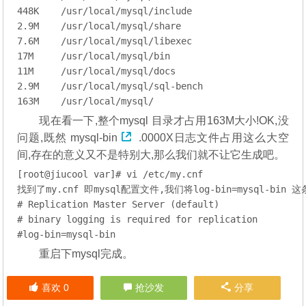
448
K    
/usr/
local
/mysql/i
2.9
M    
/usr/
local
/mysql/
7.6
M    
/usr/
local
/mysql/
17
M     
/usr/
local
/mysql/
11
M     
/usr/
local
/mysql/
2.9
M    
/usr/
local
/mysql/
163
M    
/usr/
local
/mysql/
现在看一下,整个mysql 目录才占用163M大小!OK,没
问题,既然
mysql-bin
.0000X日志文件占用这么大空
间,存在的意义又不是特别大,那么我们就不让它生成吧。
[root@jiucool var]# vi /etc/my.cnf

找到了my.cnf 即mysql配置文件,我们将
log
-bin=mysql-bin
# Replication Master 
Server
 (
default
)

# binary logging 
is
 required 
for
 replication

#
log
-bin=mysql-bin
重启下mysql完成。
喜欢
0
抢沙发
分享