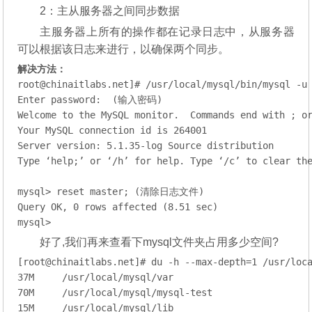
2：主从服务器之间同步数据
主服务器上所有的操作都在记录日志中，从服务器
可以根据该日志来进行，以确保两个同步。
解决方法：
root@chinaitlabs.net
]# /usr/
local
/mysql/bin/mysql -u 
Enter password:  (输入密码)

Welcome 
to
 the MySQL monitor.  Commands 
end
with
 ; 
o
Your MySQL connection id 
is
264001
Server version: 
5.1
.
35
Type
 ‘help;’ 
or
 ‘/h’ 
for
 help. 
Type
 ‘/c’ 
to
 clear the
mysql> reset master; (清除日志文件)

Query OK, 
0
 rows affected (
8.51
 sec)

mysql>
好了,我们再来查看下mysql文件夹占用多少空间?
[
root@chinaitlabs.net
]# du -h --max-depth=
1
/usr/
loc
37
M     
/usr/
local
/mysql/
70
M     
/usr/
local
/mysql/my
15
M     
/usr/
local
/mysql/