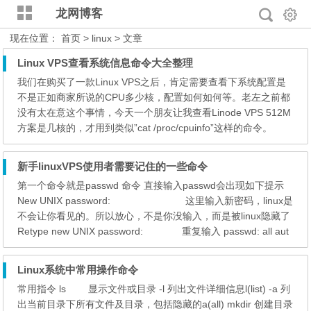
龙网博客
现在位置：
首页
> linux > 文章
Linux VPS查看系统信息命令大全整理
我们在购买了一款Linux VPS之后，肯定需要查看下系统配置是
不是正如商家所说的CPU多少核，配置如何如何等。老左之前都
没有太在意这个事情，今天一个朋友让我查看Linode VPS 512M
方案是几核的，才用到类似”cat /proc/cpuinfo”这样的命令。
[……] Read more
新手linuxVPS使用者需要记住的一些命令
第一个命令就是passwd 命令 直接输入passwd会出现如下提示
New UNIX password: 这里输入新密码，linux是
不会让你看见的。所以放心，不是你没输入，而是被linux隐藏了
Retype new UNIX password: 重复输入 passwd: all aut
hentication tokens updated successfully. 看到这个你应该高兴
了，因为这句话说的意思就是你的密码更新成功了。 [……] Rea
Linux系统中常用操作命令
d mo...
常用指令 ls 显示文件或目录 -l 列出文件详细信息l(list) -a 列
出当前目录下所有文件及目录，包括隐藏的a(all) mkdir 创建目录