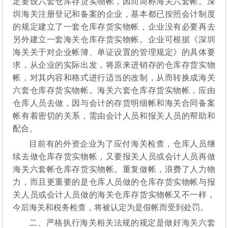
定要设六套仓库存货实物帐，因而简称海关六套帐。深
圳海关注册登记和备案的企业，基本都已按照会计制度
的规定建立了一套仓库存货实物帐，企业没有必要再去
另外建立一套海关仓库存货实物帐。企业可根据《深圳
海关关于对企业帐簿、单证设置的管理规定》的具体要
求，从企业的实际出发，将原来进销存的仓库存货实物
帐，对其内容和格式进行适当的改制，从而转换成海关
六套仓库存货实物帐。海关六套仓库存货实物帐，应由
仓库人员去做，因与会计的存货明细帐和海关合同备案
帐有着密切的关系，需由会计人员和报关人员的帮助和
配合。
目前有的外资企业为了应付海关检查，仓库人员继
续去做仓库存货实物帐，又要报关人员或会计人员再做
海关六套帐仓库存货实物帐。重复做帐，浪费了人力物
力，而且更重要的是仓库人员做的仓库存货实物帐与报
关人员或会计人员做的海关仓库存货实物帐又不一样，
今后海关和税务检查，将被认定为是假帐而受到处罚。
二、严格执行海关相关法规的规定是做好海关六套