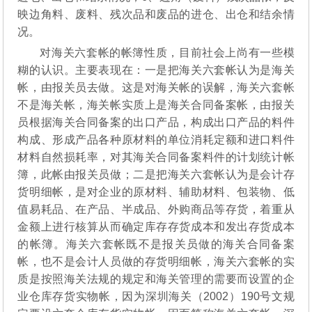
映边角料、废料、残次品和废品的进仓、出仓和结余情
况。
对海关六套帐的帐簿性质，目前社会上尚有一些模
糊的认识。主要表现在：一是把海关六套帐认为是海关
帐，由报关员去做。这是对海关帐的误解，海关六套帐
不是海关帐，海关帐实质上是海关合同备案帐，由报关
员根据海关合同备案的出口产品，构成出口产品的料件
构成、形成产品各种原材料的单位消耗定额和进口料件
材料自然损耗率，对其海关合同备案料件的计划统计帐
簿，此帐由报关员做；二是把海关六套帐认为是会计存
货明细帐，是对企业的原材料、辅助材料、包装物、低
值易耗品、在产品、半成品、外购商品等存货，着重从
金额上进行核算从而确定库存存货成本和发出存货成本
的帐簿。海关六套帐既不是报关员做的海关合同备案
帐，也不是会计人员做的存货明细帐，海关六套帐的实
质是按照海关法规的规定和海关管理的需要而设置的企
业仓库存货实物帐，因为深圳海关（2002）190号文规