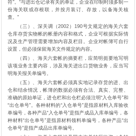
符”。“与进出仓记录有关的单证，企业在印制时须多制一
份海关联或存根联，并按月装订、存放，以备海关核
查。”
（三）、深关调（2002）190号文规定的海关六套
仓库存货实物帐的帐册内容和格式，企业可根据实际情
况及生产管理需要增加内容及栏目。企业对帐簿可自行
设置，但必须保留海关文件规定的内容。
（四）、海关六套帐的摘要栏，应简明扼要地写明
该项业务主要内容，涉及海关进出口货物业务，应当写
明海关报关单编号。
（五）、海关六套帐必须真实地记录存货的进、出
仓和结余情况，帐簿的数据必须有合法、真实、完整、
准确的原始单证，进仓栏和出仓栏必须注明“入仓单号”和
“出仓单号”。各种材料的“入仓单号”是指原材料入库验收
单编号，各种产品“入仓单号”是指产成品入库单编号，各
种材料“出仓单号”是指原材料领料单编号，各种产品“出
仓单号”是指产成品出库单编号。