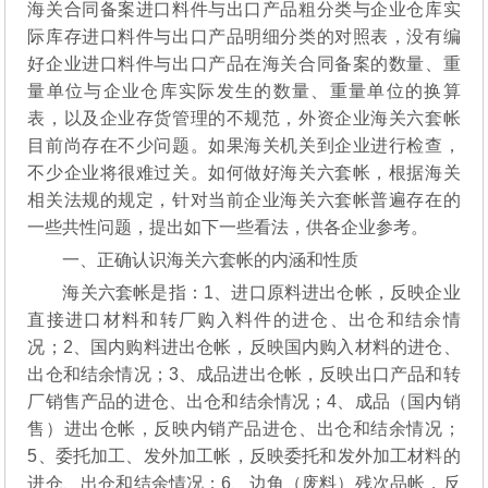
海关合同备案进口料件与出口产品粗分类与企业仓库实
际库存进口料件与出口产品明细分类的对照表，没有编
好企业进口料件与出口产品在海关合同备案的数量、重
量单位与企业仓库实际发生的数量、重量单位的换算
表，以及企业存货管理的不规范，外资企业海关六套帐
目前尚存在不少问题。如果海关机关到企业进行检查，
不少企业将很难过关。如何做好海关六套帐，根据海关
相关法规的规定，针对当前企业海关六套帐普遍存在的
一些共性问题，提出如下一些看法，供各企业参考。
一、正确认识海关六套帐的内涵和性质
海关六套帐是指：1、进口原料进出仓帐，反映企业
直接进口材料和转厂购入料件的进仓、出仓和结余情
况；2、国内购料进出仓帐，反映国内购入材料的进仓、
出仓和结余情况；3、成品进出仓帐，反映出口产品和转
厂销售产品的进仓、出仓和结余情况；4、成品（国内销
售）进出仓帐，反映内销产品进仓、出仓和结余情况；
5、委托加工、发外加工帐，反映委托和发外加工材料的
进仓、出仓和结余情况；6、边角（废料）残次品帐，反