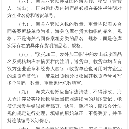
（六）、海关六套帐涉及国内海关转厂物资（含转
入、转出）、国内购料及内销产品必须在备注栏注明对
方企业名称和送货单号。
（七）、海关六套帐入帐的数量、重量均以海关合
同备案所核单位为准。海关仓库存货实物帐的品名、规
格，不是海关合同备案粗分类的品名、规格，而是仓库
实际存在的具体存货明细品名、规格。
（八）、“委托加工、发外加工帐”中的发出或收回品
名及规格均应在摘要栏内注明，送货单、收货单均应有
双方企业盖章和经办人签字（收货单位也可用对方企业
的送货单替代），若发出货物分批收回其收货单号可写
多个号码，数量、重量累计总数填写。
（九）、海关六套帐应当字迹清楚，不得涂改。海
关仓库存货实物帐帐簿应当按照连续号的顺序登记，帐
簿记录发生错误或者隔页、缺号、跳行的，应按会计法
规的规定进行处理。填错的原始单证，不得丢弃，并保
持连续编号装订保存。