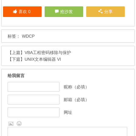
喜欢
0
抢沙发
分享
标签：
WDCP
【上篇】
VBA工程密码移除与保护
【下篇】
UNIX文本编辑器 VI
给我留言
昵称（必填）
邮箱（必填）
网址