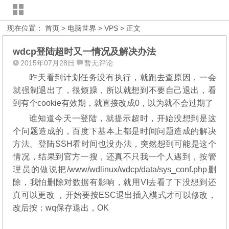
现在位置：
首页
>
电脑世界
>
VPS
> 正文
wdcp登陆超时又一情况及解决办法
2015年07月28日
暂无评论
昨天看到计划任务没有执行，就跑去查原因，一会
就强制退出了，很烦躁，所以就想到不要自己退出，看
到有个cookie有效期，就直接改成0，以为就不会过期了
谁知道今天一登陆，就提示超时，开始没想到是这
个问题造成的，百度下基本上都是时间问题造成的解决
方法。登陆SSH看时间也没办法，突然想到可能是这个
情况，结果到官方一搜，还真不只我一个人遇到，按管
理员的做说把/www/wdlinux/wdcp/data/sys_conf.php删
除，我怕删除对数据有影响，就用VI去看了下没想到还
真可以更改 ，开始要按ESC退出插入模式才可以修改，
改后按：wq保存退出，OK