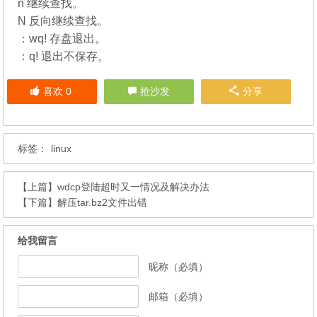
n 继续查找。
N 反向继续查找。
：wq! 存盘退出。
：q! 退出不保存。
喜欢
0
抢沙发
分享
标签：
linux
【上篇】
wdcp登陆超时又一情况及解决办法
【下篇】
解压tar.bz2文件出错
给我留言
昵称（必填）
邮箱（必填）